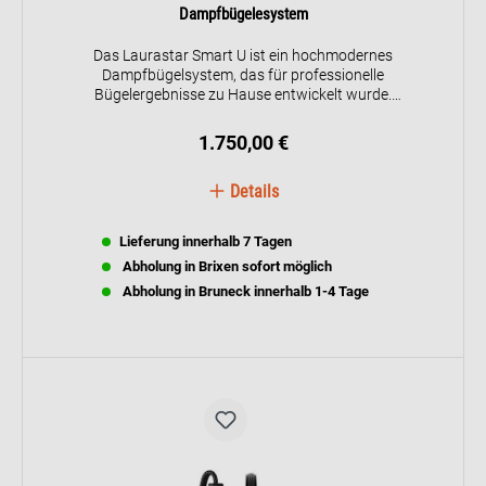
Dampfbügelesystem
Das Laurastar Smart U ist ein hochmodernes
Dampfbügelsystem, das für professionelle
Bügelergebnisse zu Hause entwickelt wurde.
Ausgestattet mit innovativen Technologien wie
der aktiven 3D-Sohle, der Sensteam-Technologie
1.750,00 €
und gepulstem Dampf, entfernt es Falten
mühelos und desinfiziert Ihre Textilien. Dank
Details
Bluetooth-Konnektivität kann das Gerät mit der
Laurastar-App verbunden werden, die interaktive
Tutorials und individuelle Tipps bietet, um das
Lieferung innerhalb 7 Tagen
Bügeln noch effizienter zu gestalten.
Abholung in Brixen sofort möglich
Abholung in Bruneck innerhalb 1-4 Tage