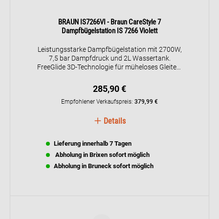
BRAUN IS7266VI - Braun CareStyle 7
Dampfbügelstation IS 7266 Violett
Leistungsstarke Dampfbügelstation mit 2700W,
7,5 bar Dampfdruck und 2L Wassertank.
FreeGlide 3D-Technologie für müheloses Gleiten,
EloxalPlus-Bügelsohle und verschiedene
Bügelmodi für professionelle Ergebnisse.
285,90 €
Ergonomisches Design für maximalen Komfort.
Empfohlener Verkaufspreis:
379,99 €
Details
Lieferung innerhalb 7 Tagen
Abholung in Brixen sofort möglich
Abholung in Bruneck sofort möglich