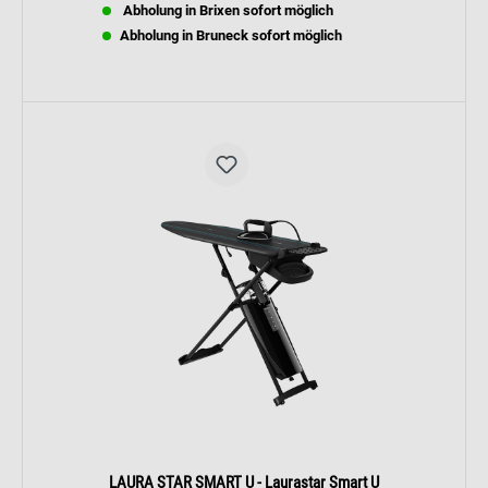
Abholung in Brixen sofort möglich
Griffs und der kompakten Größe ist sie leicht zu
transportieren und in nur 3 Minuten
Abholung in Bruneck sofort möglich
einsatzbereit.
LAURA STAR SMART U - Laurastar Smart U