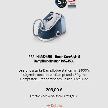
BRAUN IS5245BL - Braun CareStyle 5
Dampfbügelstation IS5245BL
Leistungsstarke Dampfbügelstation mit 2400W,
140g/min konstantem Dampf und 480g/min
Dampfstoß. Ergonomisches Design, FreeGlide
3D-Bügelsohle und 2L Wassertank.
Verschiedene Bügelmodi für alle Stoffe und
203,00 €
vertikale Dampffunktion.
Empfohlener Verkaufspreis:
294,99 €
Details