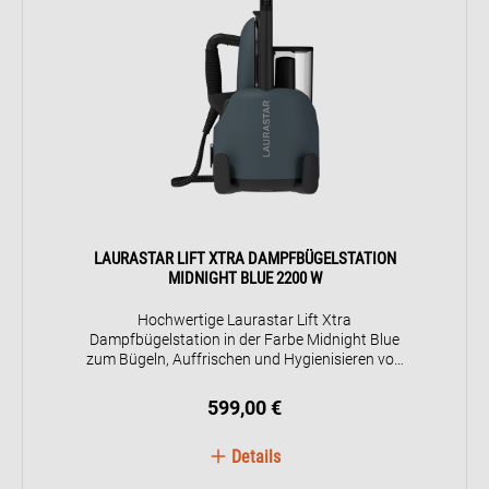
LAURASTAR LIFT XTRA DAMPFBÜGELSTATION
MIDNIGHT BLUE 2200 W
Hochwertige Laurastar Lift Xtra
Dampfbügelstation in der Farbe Midnight Blue
zum Bügeln, Auffrischen und Hygienisieren von
Textilien. Die 3-in-1-Dampfstation kombiniert
Bügeln auf dem Bügelbrett, vertikales
599,00 €
Entknittern auf dem Kleiderbügel und
hygienische Textilpflege. Die exklusive Dry
Details
Microfine Steam (DMS) Technologie sorgt für
besonders feinen und leistungsstarken Dampf,