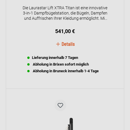
Die Laurastar Lift XTRA Titan ist eine innovative
3-in-1 Dampfbügelstation, die Bügeln, Dampfen
und Auffrischen Ihrer Kleidung ermöglicht. Mit
der patentierten Dry Microfine Steam (DMS)
Technologie sorgt sie für perfekte Ergebnisse
541,00 €
und eliminiert bis zu 99,9% der Bakterien. Ihr
tragbares Design mit ergonomischem Griff und
Details
abnehmbarem Wassertank erleichtert den
Transport und die Handhabung.
Lieferung innerhalb 7 Tagen
Abholung in Brixen sofort möglich
Abholung in Bruneck innerhalb 1-4 Tage