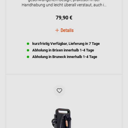
Handhabung und leicht überall verstaut, auch in
engen Räumen. Dank der Aluminiumsohle, die
perfekt über alle Stoffe gleitet, und der
79,90 €
kontinuierlichen Dampffunktion, bügelt
Stiromatic perfekt auch vertikal. Außerdem
Details
sorgen spezielle Anti-Rutsch-Gummis an der
Bügelbasis für mehr Stabilität und Halt des
Bügeleisens, wenn es nicht in Betrieb ist.
kurzfristig Verfügbar, Lieferung in 7 Tage
Abholung in Brixen innerhalb 1-4 Tage
Abholung in Bruneck innerhalb 1-4 Tage