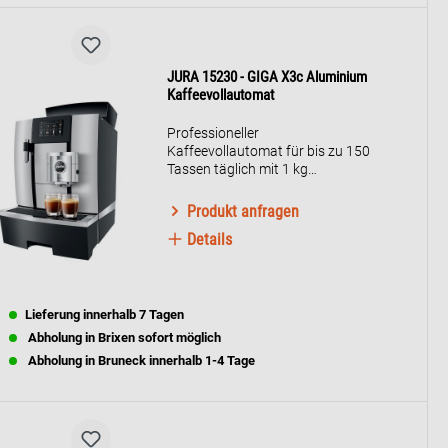
JURA 15230 - GIGA X3c Aluminium
Kaffeevollautomat
Professioneller
Kaffeevollautomat für bis zu 150
Tassen täglich mit 1 kg
Bohnenbehälter und
Aromaschutzdeckel. Bietet 32
Produkt anfragen
programmierbare Spezialitäten,
Details
variable Brühkammer (5-16g) und
zwei Fluidsysteme. Ideal für
Großraumbüros, Seminar- und
Tagungsbereiche sowie
Selbstbedienungszonen.
Lieferung innerhalb 7 Tagen
Abholung in Brixen sofort möglich
Abholung in Bruneck innerhalb 1-4 Tage