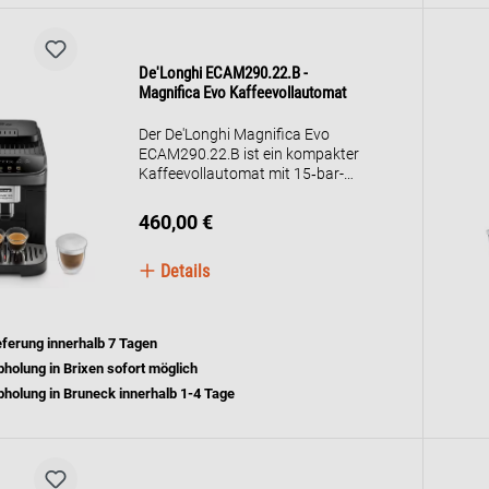
De'Longhi ECAM290.22.B -
Magnifica Evo Kaffeevollautomat
Der De'Longhi Magnifica Evo
ECAM290.22.B ist ein kompakter
Kaffeevollautomat mit 15‑bar-
Pumpe, integriertem
Kegelmahlwerk und 1,8‑Liter-
460,00 €
Wassertank. Er bereitet auf
Knopfdruck Espresso, Kaffee,
Details
Doppio+ und Heißwasser aus
frisch gemahlenen Bohnen zu.
Über das intuitive Soft-Touch-
Bedienfeld mit Farbsymbolen
eferung innerhalb 7 Tagen
lassen sich Getränke leicht
holung in Brixen sofort möglich
auswählen und personalisieren.
Ein manuelles Milchschaumdüse
holung in Bruneck innerhalb 1-4 Tage
ermöglicht Cappuccino und Latte-
Getränke. Brühgruppe und
Abtropfgitter sind
herausnehmbar und
spülmaschinengeeignet für eine