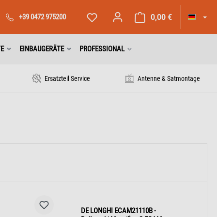
+39 0472 975200
0,00 €
TE
EINBAUGERÄTE
PROFESSIONAL
Ersatzteil Service
Antenne & Satmontage
DE LONGHI ECAM21110B -