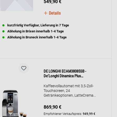
549,90 €
Details
kurzfristig Verfügbar, Lieferung in 7 Tage
Abholung in Brixen innerhalb 1-4 Tage
Abholung in Bruneck innerhalb 1-4 Tage
DE LONGHI ECAM38085SB -
De'Longhi Dinamica Plus
Kaffeevollautomat ECAM380.85.SB
Kaffeevollautomat mit 3,5-Zoll-
Touchscreen, 24
Getränkeoptionen, LatteCrema
Hot-Technologie für perfekten
Milchschaum und App-Steuerung.
869,90 €
Bereitet Espresso, Cappuccino,
Latte Macchiato und mehr zu.
Empfohlener Verkaufspreis:
949,99 €