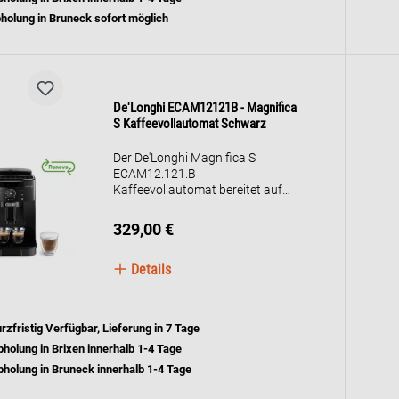
angepasst, um stets das optimale
holung in Bruneck sofort möglich
Aroma zu gewährleisten. Das
intuitive 3,5-Zoll-Farb-
Touchdisplay bietet Zugriff auf
acht voreingestellte
Kaffeegetränke, während der
manuelle Milchaufschäumer die
De'Longhi ECAM12121B - Magnifica
Zubereitung von cremigem
S Kaffeevollautomat Schwarz
Milchschaum für
Milchkaffeespezialitäten
Der De'Longhi Magnifica S
ermöglicht. Das stilvolle und
ECAM12.121.B
kompakte Design in Arctic White
Kaffeevollautomat bereitet auf
fügt sich harmonisch in jede
Knopfdruck Espresso, Kaffee und
Küche ein.
Milchschaumgetränke zu. Er
329,00 €
verfügt über ein integriertes
Stahlmahlwerk, Thermoblock-
Details
Heizsystem, klassischem
Milchaufschäumer und 1,8-Liter-
Wassertank.Bedienfreundliche
Tasten und Drehregler
rzfristig Verfügbar, Lieferung in 7 Tage
ermöglichen die individuelle
holung in Brixen innerhalb 1-4 Tage
Anpassung von Kaffeestärke und
-menge.
holung in Bruneck innerhalb 1-4 Tage