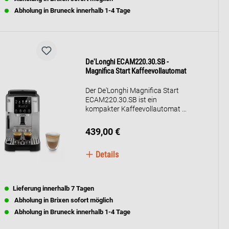
angepasst, um stets das optimale
Abholung in Bruneck innerhalb 1-4 Tage
Aroma zu gewährleisten. Das
intuitive 3,5-Zoll-Farb-
Touchdisplay bietet Zugriff auf 16
voreingestellte Kaffee- und
Milchgetränke, während das
LatteCrema Hot System
De'Longhi ECAM220.30.SB -
automatisch feinporigen, heißen
Magnifica Start Kaffeevollautomat
Milchschaum liefert und eine
automatische
Der De'Longhi Magnifica Start
Reinigungsfunktion besitzt. Das
ECAM220.30.SB ist ein
stilvolle und kompakte Design in
kompakter Kaffeevollautomat mit
Pebble Grey fügt sich harmonisch
15-bar-Pumpe und 1450 W
in jede Küche ein.
Leistung. Er bietet frischen
439,00 €
Bohnenkaffee von Espresso bis
Kaffee auf Knopfdruck, individuell
Details
einstellbare Kaffeestärke und -
menge sowie ein manuelles
Milchaufschäumsystem.Der
Wassertank fasst 1,8 Liter, der
Lieferung innerhalb 7 Tagen
Bohnenbehälter 250 g.
Abholung in Brixen sofort möglich
Abholung in Bruneck innerhalb 1-4 Tage