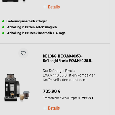
Integriertes Mahlwerk, 1,8 L
Wassertank, 300 g
Details
Bohnenbehälter.
Lieferung innerhalb 7 Tagen
Abholung in Brixen sofort möglich
Abholung in Bruneck innerhalb 1-4 Tage
DE LONGHI EXAM44035B -
De'Longhi Rivelia EXAM440.35.B
Kaffeevollautomat
Der De'Longhi Rivelia
EXAM440.35.B ist ein kompakter
Kaffeevollautomat mit dem
innovativen Bean Switch System,
das den schnellen Wechsel
735,90 €
zwischen zwei Bohnensorten
ermöglicht. Die Bean Adapt
Empfohlener Verkaufspreis:
799,99 €
Technologie passt Mahlgrad,
Dosierung und Brühtemperatur
Details
automatisch an, um das beste