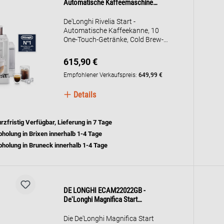
Automatische Kaffeemaschine
Rivelia
De'Longhi Rivelia Start -
Automatische Kaffeekanne, 10
One-Touch-Getränke, Cold Brew-
Funktion, Farbe Arctic White
(EXAM420.55.WXL)
615,90 €
Empfohlener Verkaufspreis:
649,99 €
Details
rzfristig Verfügbar, Lieferung in 7 Tage
holung in Brixen innerhalb 1-4 Tage
holung in Bruneck innerhalb 1-4 Tage
DE LONGHI ECAM22022GB -
De'Longhi Magnifica Start
ECAM220.22.GB Kaffeevollautomat
Die De'Longhi Magnifica Start