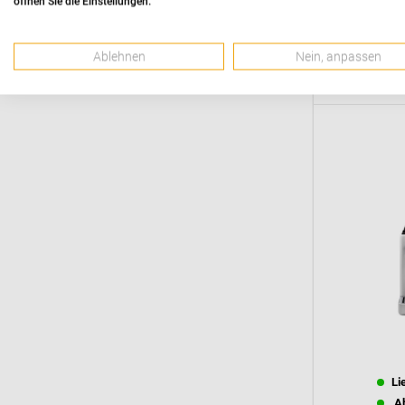
öffnen Sie die Einstellungen.
Li
Ab
Ablehnen
Nein, anpassen
Ab
Li
Ab