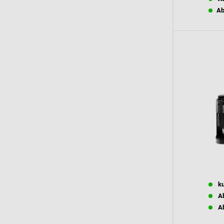
Ab
ku
Ab
Ab