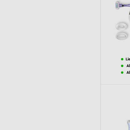
Li
Ab
Ab