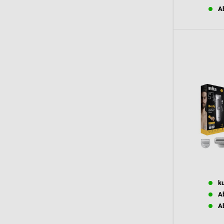
Ab
ku
Ab
Ab