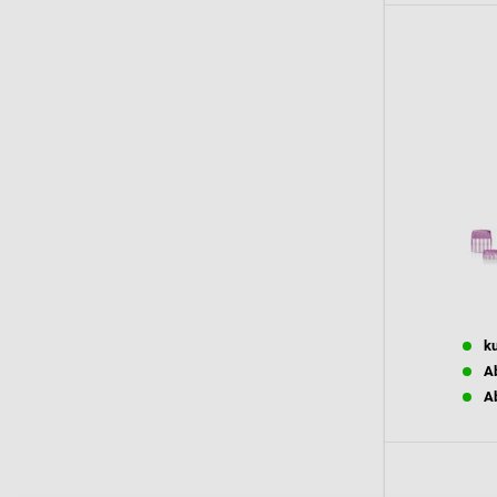
ku
Ab
Ab