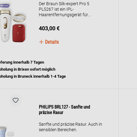
Der Braun Silk-expert Pro 5
PL5267 ist ein IPL-
Haarentfernungsgerät für
langanhaltend glatte Haut zu
Hause. Er arbeitet
403,00 €
kabelgebunden, bietet bis zu
400.000 Lichtimpulse und nutzt
Details
die Skin Pro 2.0 Technologie mit
automatischer
Hauttönungserkennung. Mehrere
Sensitive-Modi, breiter und
eferung innerhalb 7 Tagen
Präzisionsaufsatz sowie
holung in Brixen sofort möglich
Aufbewahrungstasche sind im
Lieferumfang enthalten.
holung in Bruneck innerhalb 1-4 Tage
PHILIPS BRL127 - Sanfte und
präzise Rasur
Sanfte und präzise Rasur. Auch in
sensiblen Bereichen.