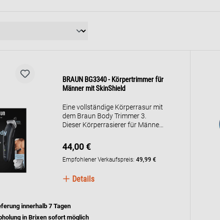
BRAUN BG3340 - Körpertrimmer für
Männer mit SkinShield
Eine vollständige Körperrasur mit
dem Braun Body Trimmer 3.
Dieser Körperrasierer für Männer
verwendet die SkinShield-
Technologie, um die Haut selbst in
44,00 €
den empfindlichsten Bereichen zu
schützen, damit Sie sich überall
Empfohlener Verkaufspreis:
49,99 €
sicher rasieren können. Entwickelt
für eine sanftere Anwendung mit
Details
dem Kamm für empfindliche
Bereiche, der verhindert, dass die
Haut mit der Klinge in Kontakt
eferung innerhalb 7 Tagen
kommt. Dieses Rasierwerkzeug
holung in Brixen sofort möglich