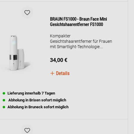
BRAUN FS1000 - Braun Face Mini
Gesichtshaarentferner FS1000
Kompakter
Gesichtshaarentferner für Frauen
mit Smartlight-Technologie.
Sanfte und präzise
Haarentfernung an schwer
34,00 €
erreichbaren Stellen.
Batteriebetrieben, ideal für
Details
unterwegs. Ermöglicht einfaches
Auftragen von Make-up.
Lieferung innerhalb 7 Tagen
Abholung in Brixen sofort möglich
Abholung in Bruneck sofort möglich