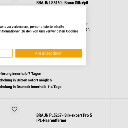
BRAUN LS5160 - Braun Silk-épil
Lady Shaver LS5160
Wasserdichter 3-in-1
Damenrasierer für Nassrasur.
te zu verbessern, personalisierte Inhalte
Scherkopf mit schwimmender
e Informationen zu den von uns verwendeten Cookies
Scherfolie für sanfte Anpassung.
Inklusive Trimmeraufsatz und
40,00 €
Peeling-Aufsatz.
Batteriebetrieben mit 2 AA-
Alle akzeptieren
Details
Batterien. Geeignet für Beine,
Achseln und Bikinizone.
eferung innerhalb 7 Tagen
holung in Brixen sofort möglich
holung in Bruneck innerhalb 1-4 Tage
BRAUN PL5267 - Silk-expert Pro 5
IPL-Haarentferner