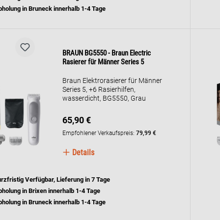
bietet eine große Schneidefläche,
holung in Bruneck innerhalb 1-4 Tage
um mehr Haare in jedem
Durchgang zu erfassen und zu
schneiden*, für deinen Look in
weniger Durchgängen. *im
Vergleich zu früheren Braun
BRAUN BG5550 - Braun Electric
Trimmern. Die Verpackung
Rasierer für Männer Series 5
enthält: 1 Körpertrimmer, 2 feste
Kämme, 1 Kamm für empfindliche
Braun Elektrorasierer für Männer
Bereiche, 1 intelligentes
Series 5, +6 Rasierhilfen,
Ladegerät, 1 Anleitung.
wasserdicht, BG5550, Grau
65,90 €
Empfohlener Verkaufspreis:
79,99 €
Details
rzfristig Verfügbar, Lieferung in 7 Tage
holung in Brixen innerhalb 1-4 Tage
holung in Bruneck innerhalb 1-4 Tage