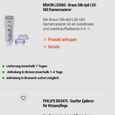
BRAUN LS5560 - Braun Silk-épil LS5-
560 Damenrasierer
Der Braun Silk-épil LS5-560
Damenrasierer ist ein kabelloses
und wiederaufladbares 3-in-1-
System, das Beine, Achseln und
die Bikinizone rasiert, trimmt und
Produkt anfragen
peelt. Der Exfoliationsaufsatz des
Details
Damenrasierers peelt sanft
während der Rasur für eine
glattere Haut. Der abgerundete
Kopf passt sich den
Körperkonturen an und bietet
Lieferung innerhalb 7 Tagen
eine sanfte Rasur. Der
Abholung in Brixen innerhalb 1-4 Tage
Trimmaufsatz entfernt sanft
Abholung in Bruneck sofort möglich
Haare aus empfindlichen
Bereichen wie der Bikinizone.
Enthält drei Aufsätze:
Exfoliationsaufsatz, Glide-Cap
und Trimmaufsatz. Farbe: Lila.
PHILIPS BG5475 - Sanfter Epilierer
für Körperpflege